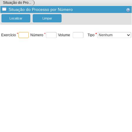
Situação do Pro...
Situação do Processo por Número
*
*
*
*
Exercício
Número
Volume
Tipo